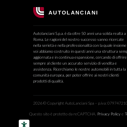
Autolanciani S.p.a. è da oltre 50 anni una solida realtà a
Roma. Le ragioni del nostro successo vanno ricercate
nella serietà e nella professionalità con la quale insieme
voi abbiamo costruito in questi anni una struttura sem
aggiornata e in continua espansione, cercando di offrire
sempre al cliente un accurato servizio di vendita e
assistenza. Ricerchiamo le nostre automobili in tutta la
comunità europea, per poter offrire ai nostri clienti
prodotti di qualità.
2026 © Copyright AutoLanciani Spa – p.iva: 079747210
Questo sito è protetto da reCAPTCHA.
Privacy Policy
e
T