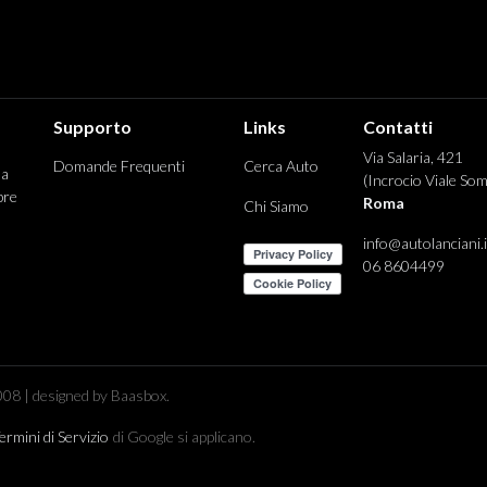
Supporto
Links
Contatti
Via Salaria, 421
Domande Frequenti
Cerca Auto
 a
(Incrocio Viale Som
pre
Roma
Chi Siamo
info@autolanciani.i
06 8604499
08 | designed by Baasbox.
ermini di Servizio
di Google si applicano.