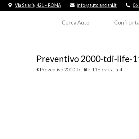
Via Salaria, 421 - ROMA
info@autolanciani.it
06
Cerca Auto
Confronta
Preventivo 2000-tdi-life-11
Navigazione elementi
Preventivo 2000-tdi-life-116-cv-italia-4