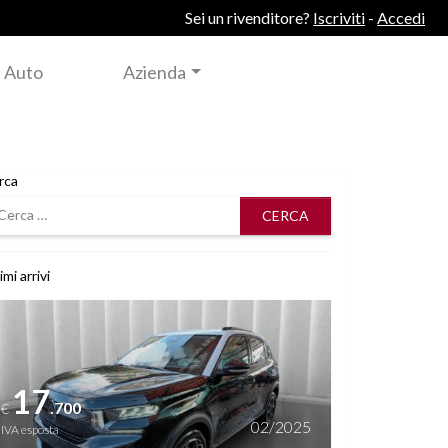
Sei un rivenditore?
Iscriviti
-
Accedi
 Auto
Azienda
rca
rca
imi arrivi
i dettagli
17
.700
€
02/2025
IVA esposta