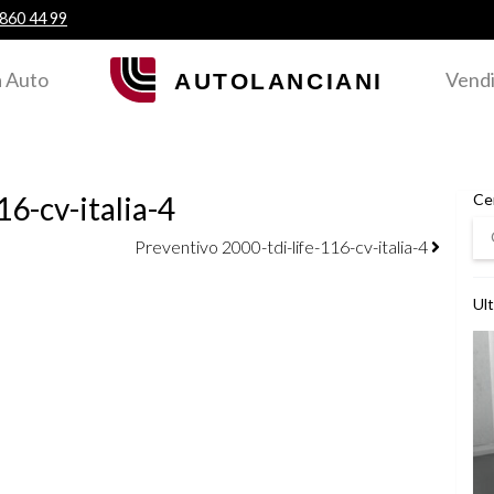
 860 44 99
 Auto
Vendi
6-cv-italia-4
Ce
Ce
Preventivo 2000-tdi-life-116-cv-italia-4
Ult
Ved