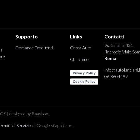
Supporto
Links
Contatti
Via Salaria, 421
Domande Frequenti
Cerca Auto
 a
(Incrocio Viale Som
pre
Roma
Chi Siamo
info@autolanciani.i
06 8604499
08 | designed by Baasbox.
ermini di Servizio
di Google si applicano.