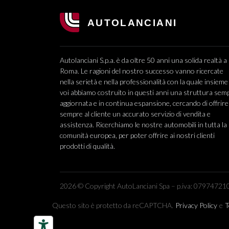
Autolanciani S.p.a. è da oltre 50 anni una solida realtà a
Roma. Le ragioni del nostro successo vanno ricercate
nella serietà e nella professionalità con la quale insieme
voi abbiamo costruito in questi anni una struttura sem
aggiornata e in continua espansione, cercando di offrire
sempre al cliente un accurato servizio di vendita e
assistenza. Ricerchiamo le nostre automobili in tutta la
comunità europea, per poter offrire ai nostri clienti
prodotti di qualità.
2026 © Copyright AutoLanciani Spa – p.iva: 079747210
Questo sito è protetto da reCAPTCHA.
Privacy Policy
e
T