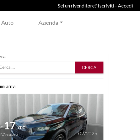
Sei un rivenditore?
Iscriviti
-
Accedi
 Auto
Azienda
rca
rca
imi arrivi
i dettagli
17
.700
€
02/2025
IVA esposta