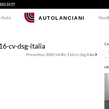
 860 44 99
 Auto
Vendi
16-cv-dsg-italia
Ce
Ce
Preventivo 2000-tdi-life-116-cv-dsg-italia
Ult
Ved