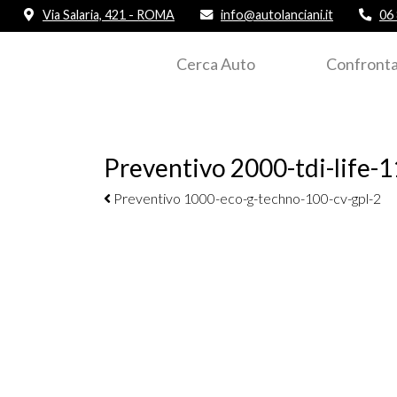
Via Salaria, 421 - ROMA
info@autolanciani.it
06
Cerca Auto
Confronta
Preventivo 2000-tdi-life-1
Navigazione elementi
Preventivo 1000-eco-g-techno-100-cv-gpl-2