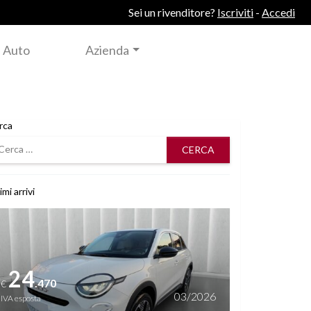
Sei un rivenditore?
Iscriviti
-
Accedi
 Auto
Azienda
rca
rca
imi arrivi
i dettagli
24
.470
€
03/2026
IVA esposta