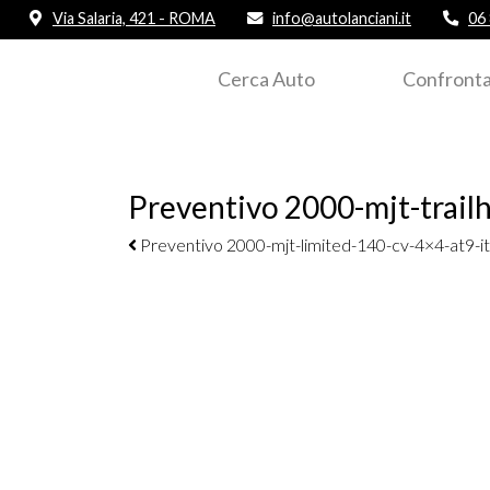
Via Salaria, 421 - ROMA
info@autolanciani.it
06
Cerca Auto
Confronta
Preventivo 2000-mjt-trailh
Navigazione elementi
Preventivo 2000-mjt-limited-140-cv-4×4-at9-i