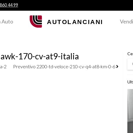
 860 44 99
 Auto
Vendi
awk-170-cv-at9-italia
Ce
Ce
ta-2
Preventivo 2200-td-veloce-210-cv-q4-at8-km-0-6
Ult
Ved