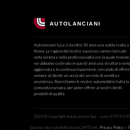
Autolanciani S.p.a. è da oltre 50 anni una solida realtà a
Roma. Le ragioni del nostro successo vanno ricercate
nella serietà e nella professionalità con la quale insieme
voi abbiamo costruito in questi anni una struttura sem
aggiornata e in continua espansione, cercando di offrire
sempre al cliente un accurato servizio di vendita e
assistenza. Ricerchiamo le nostre automobili in tutta la
comunità europea, per poter offrire ai nostri clienti
prodotti di qualità.
2026 © Copyright AutoLanciani Spa – p.iva: 079747210
Questo sito è protetto da reCAPTCHA.
Privacy Policy
e
T