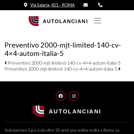
Via Salaria, 421 - ROMA
Preventivo 2000-mjt-limited-140-cv-
4×4-autom-italia-5
Navigazione elementi
Preventivo 2000-mjt-limited-140-cv-4×4-autom-italia-5
Preventivo 2000-mjt-limited-140-cv-4×4-autom-italia-5
FACEBOOK
INSTAGRAM
Autolanciani S.p.a. è da oltre 50 anni una solida realtà a Roma. Le