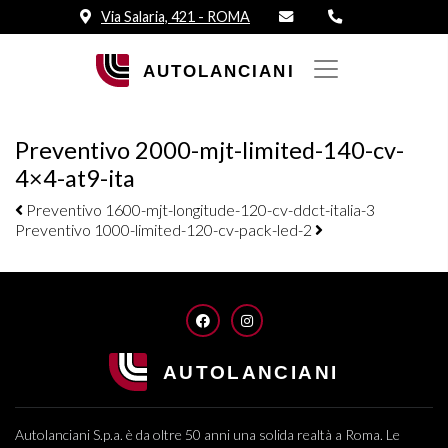
Via Salaria, 421 - ROMA
Preventivo 2000-mjt-limited-140-cv-
4×4-at9-ita
Navigazione elementi
Preventivo 1600-mjt-longitude-120-cv-ddct-italia-3
Preventivo 1000-limited-120-cv-pack-led-2
FACEBOOK
INSTAGRAM
Autolanciani S.p.a. è da oltre 50 anni una solida realtà a Roma. Le