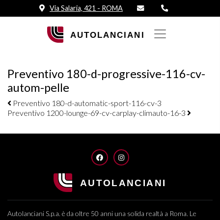
Via Salaria, 421 - ROMA
Preventivo 180-d-progressive-116-cv-
autom-pelle
Navigazione elementi
Preventivo 180-d-automatic-sport-116-cv-3
Preventivo 1200-lounge-69-cv-carplay-climauto-16-3
FACEBOOK
INSTAGRAM
Autolanciani S.p.a. è da oltre 50 anni una solida realtà a Roma. Le