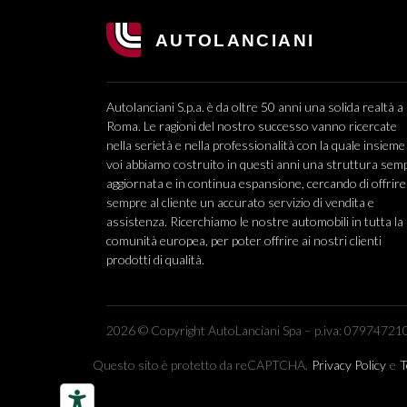
Autolanciani S.p.a. è da oltre 50 anni una solida realtà a
Roma. Le ragioni del nostro successo vanno ricercate
nella serietà e nella professionalità con la quale insieme
voi abbiamo costruito in questi anni una struttura sem
aggiornata e in continua espansione, cercando di offrire
sempre al cliente un accurato servizio di vendita e
assistenza. Ricerchiamo le nostre automobili in tutta la
comunità europea, per poter offrire ai nostri clienti
prodotti di qualità.
2026 © Copyright AutoLanciani Spa – p.iva: 079747210
Questo sito è protetto da reCAPTCHA.
Privacy Policy
e
T