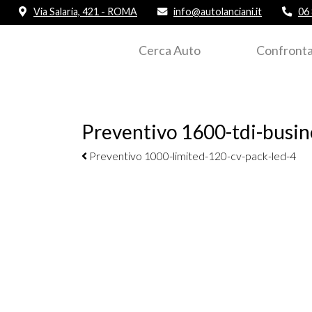
Via Salaria, 421 - ROMA
info@autolanciani.it
06
Cerca Auto
Confronta
Preventivo 1600-tdi-busin
Navigazione elementi
Preventivo 1000-limited-120-cv-pack-led-4