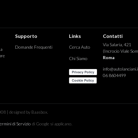
Supporto
Links
Contatti
Via Salaria, 421
Domande Frequenti
Cerca Auto
 a
(Incrocio Viale Som
pre
Roma
Chi Siamo
info@autolanciani.i
06 8604499
08 | designed by Baasbox.
ermini di Servizio
di Google si applicano.