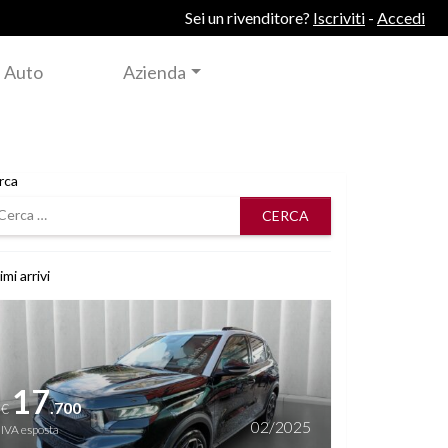
Sei un rivenditore?
Iscriviti
-
Accedi
 Auto
Azienda
rca
rca
imi arrivi
i dettagli
17
.700
€
02/2025
IVA esposta