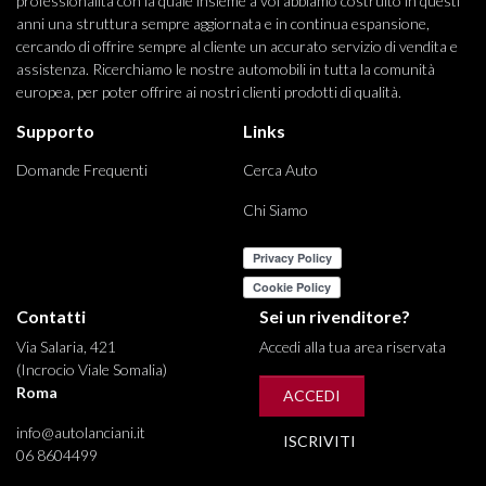
professionalità con la quale insieme a voi abbiamo costruito in questi
anni una struttura sempre aggiornata e in continua espansione,
cercando di offrire sempre al cliente un accurato servizio di vendita e
assistenza. Ricerchiamo le nostre automobili in tutta la comunità
europea, per poter offrire ai nostri clienti prodotti di qualità.
Supporto
Links
Domande Frequenti
Cerca Auto
Chi Siamo
Contatti
Sei un rivenditore?
Via Salaria, 421
Accedi alla tua area riservata
(Incrocio Viale Somalia)
Roma
ACCEDI
info@autolanciani.it
ISCRIVITI
06 8604499