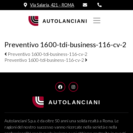
Via Salaria, 421 - ROMA
Preventivo 1600-tdi-business-116-cv-2
Navigazione elementi
Preventivo 1600-tdi-business-116-cv-2
Preventivo 1600-tdi-business-116-cv-2
FACEBOOK
INSTAGRAM
Autolanciani S.p.a. è da oltre 50 anni una solida realtà a Roma. Le
ragioni del nostro successo vanno ricercate nella serietà e nella