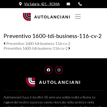
Via Salaria, 421 - ROMA
Preventivo 1600-tdi-business-116-cv-2
Navigazione elementi
Preventivo 1600-tdi-business-116-cv-2
Preventivo 1600-tdi-business-116-cv-2
FACEBOOK
INSTAGRAM
Autolanciani S.p.a. è da oltre 50 anni una solida realtà a Roma. Le
ragioni del nostro successo vanno ricercate nella serietà e nella