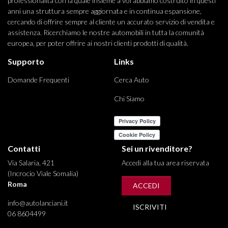
professionalità con la quale insieme a voi abbiamo costruito in questi
anni una struttura sempre aggiornata e in continua espansione,
cercando di offrire sempre al cliente un accurato servizio di vendita e
assistenza. Ricerchiamo le nostre automobili in tutta la comunità
europea, per poter offrire ai nostri clienti prodotti di qualità.
Supporto
Links
Domande Frequenti
Cerca Auto
Chi Siamo
Contatti
Sei un rivenditore?
Via Salaria, 421
Accedi alla tua area riservata
(Incrocio Viale Somalia)
Roma
ACCEDI
info@autolanciani.it
ISCRIVITI
06 8604499