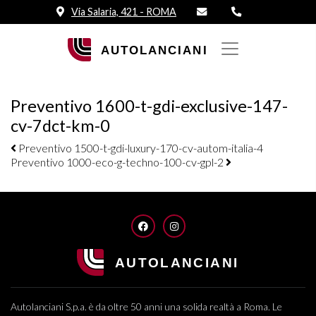
Via Salaria, 421 - ROMA
Preventivo 1600-t-gdi-exclusive-147-
cv-7dct-km-0
Navigazione elementi
Preventivo 1500-t-gdi-luxury-170-cv-autom-italia-4
Preventivo 1000-eco-g-techno-100-cv-gpl-2
FACEBOOK
INSTAGRAM
Autolanciani S.p.a. è da oltre 50 anni una solida realtà a Roma. Le