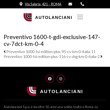
Via Salaria, 421 - ROMA
Preventivo 1600-t-gdi-exclusive-147-
cv-7dct-km-0-4
Navigazione elementi
Preventivo 1000-tsi-edition-plus-95-cv-km-0-italia-11
Preventivo 1000-tsi-edition-plus-116-cv-dsg-km-0-italia-2
FACEBOOK
INSTAGRAM
Autolanciani S.p.a. è da oltre 50 anni una solida realtà a Roma. Le