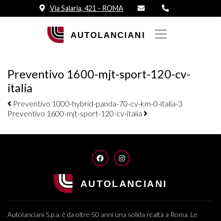
Via Salaria, 421 - ROMA
Preventivo 1600-mjt-sport-120-cv-
italia
Navigazione elementi
Preventivo 1000-hybrid-panda-70-cv-km-0-italia-3
Preventivo 1600-mjt-sport-120-cv-italia
FACEBOOK
INSTAGRAM
Autolanciani S.p.a. è da oltre 50 anni una solida realtà a Roma. Le