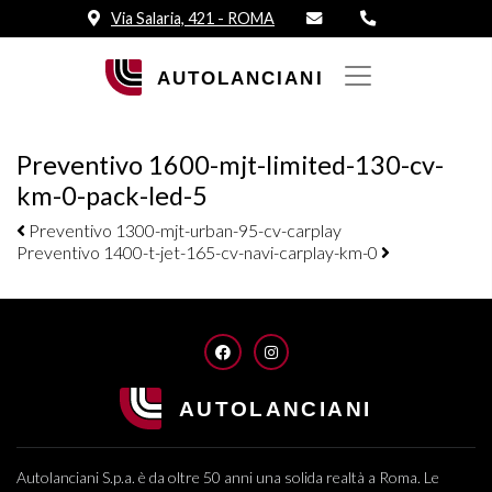
Via Salaria, 421 - ROMA
Preventivo 1600-mjt-limited-130-cv-
km-0-pack-led-5
Navigazione elementi
Preventivo 1300-mjt-urban-95-cv-carplay
Preventivo 1400-t-jet-165-cv-navi-carplay-km-0
FACEBOOK
INSTAGRAM
Autolanciani S.p.a. è da oltre 50 anni una solida realtà a Roma. Le