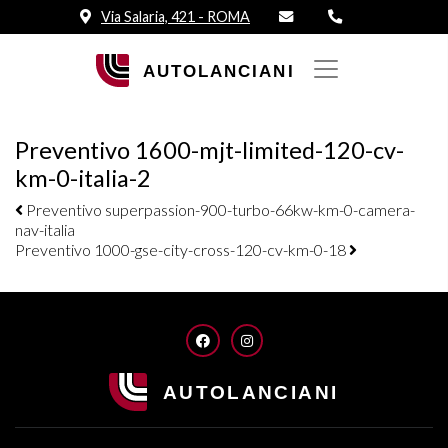
Via Salaria, 421 - ROMA
Preventivo 1600-mjt-limited-120-cv-
km-0-italia-2
Navigazione elementi
Preventivo superpassion-900-turbo-66kw-km-0-camera-
nav-italia
Preventivo 1000-gse-city-cross-120-cv-km-0-18
FACEBOOK
INSTAGRAM