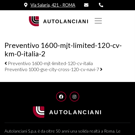
Via Salaria, 421 - ROMA
Preventivo 1600-mjt-limited-120-cv-
km-0-italia-2
Navigazione elementi
Preventivo 1600-mjt-limited-120-cv-italia
Preventivo 1000-gse-city-cross-120-cv-navi-7
FACEBOOK
INSTAGRAM
Autolanciani S.p.a. è da oltre 50 anni una solida realtà a Roma. Le