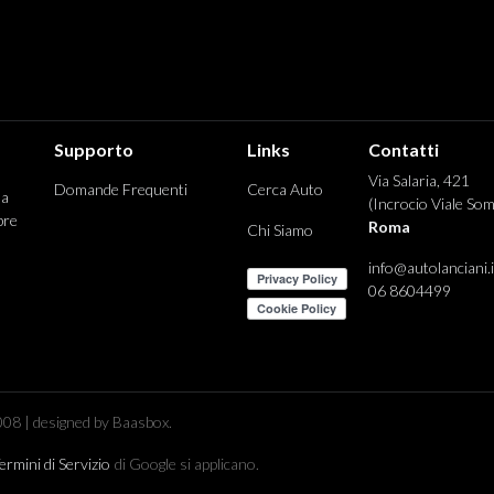
Supporto
Links
Contatti
Via Salaria, 421
Domande Frequenti
Cerca Auto
 a
(Incrocio Viale Som
pre
Roma
Chi Siamo
info@autolanciani.i
06 8604499
08 | designed by Baasbox.
ermini di Servizio
di Google si applicano.