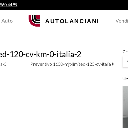
 860 44 99
 Auto
Vendi
ed-120-cv-km-0-italia-2
Ce
Ce
ia-3
Preventivo 1600-mjt-limited-120-cv-italia
Ult
Ved