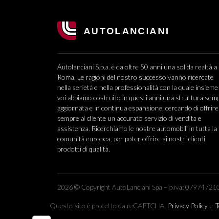
Autolanciani S.p.a. è da oltre 50 anni una solida realtà a
Roma. Le ragioni del nostro successo vanno ricercate
nella serietà e nella professionalità con la quale insieme
voi abbiamo costruito in questi anni una struttura sem
aggiornata e in continua espansione, cercando di offrire
sempre al cliente un accurato servizio di vendita e
assistenza. Ricerchiamo le nostre automobili in tutta la
comunità europea, per poter offrire ai nostri clienti
prodotti di qualità.
2026 © Copyright AutoLanciani Spa – p.iva: 079747210
Questo sito è protetto da reCAPTCHA.
Privacy Policy
e
T