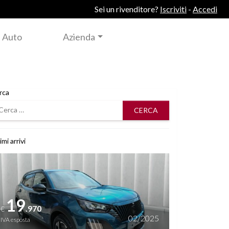
Sei un rivenditore?
Iscriviti
-
Accedi
 Auto
Azienda
rca
rca
imi arrivi
i dettagli
19
.970
€
02/2025
IVA esposta