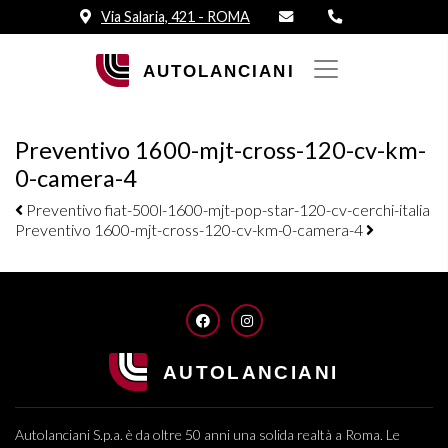
Via Salaria, 421 - ROMA
Preventivo 1600-mjt-cross-120-cv-km-
0-camera-4
Navigazione elementi
Preventivo fiat-500l-1600-mjt-pop-star-120-cv-cerchi-italia
Preventivo 1600-mjt-cross-120-cv-km-0-camera-4
FACEBOOK
INSTAGRAM
Autolanciani S.p.a. è da oltre 50 anni una solida realtà a Roma. Le