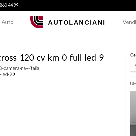
 860 44 99
 Auto
Vendi
ross-120-cv-km-0-full-led-9
Ce
Ce
-camera-nav-italia
l-led-9
Ult
Ved