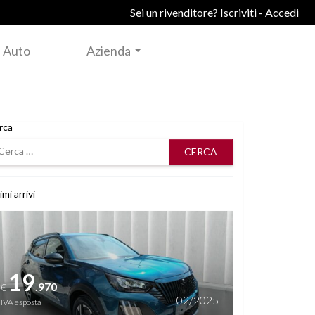
Sei un rivenditore?
Iscriviti
-
Accedi
 Auto
Azienda
rca
rca
imi arrivi
i dettagli
19
.970
€
02/2025
IVA esposta