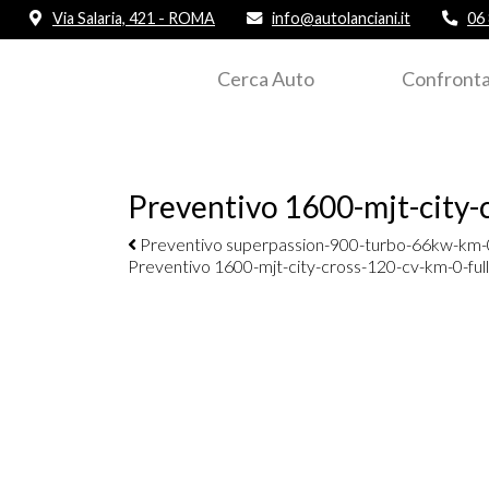
Via Salaria, 421 - ROMA
info@autolanciani.it
06
Cerca Auto
Confronta
Preventivo 1600-mjt-city-c
Navigazione elementi
Preventivo superpassion-900-turbo-66kw-km-0
Preventivo 1600-mjt-city-cross-120-cv-km-0-ful