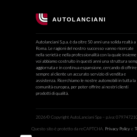
Autolanciani S.p.a. è da oltre 50 anni una solida realtà a
Roma. Le ragioni del nostro successo vanno ricercate
nella serietà e nella professionalità con la quale insieme
voi abbiamo costruito in questi anni una struttura sem
aggiornata e in continua espansione, cercando di offrire
sempre al cliente un accurato servizio di vendita e
assistenza. Ricerchiamo le nostre automobili in tutta la
comunità europea, per poter offrire ai nostri clienti
prodotti di qualità.
2026 © Copyright AutoLanciani Spa – p.iva: 079747210
Questo sito è protetto da reCAPTCHA.
Privacy Policy
e
T