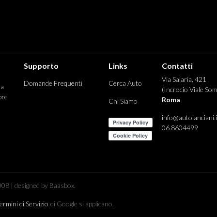
Supporto
Links
Contatti
Via Salaria, 421
Domande Frequenti
Cerca Auto
 a
(Incrocio Viale Som
pre
Roma
Chi Siamo
info@autolanciani.i
06 8604499
08 | designed by Baasbox.
ermini di Servizio
di Google si applicano.