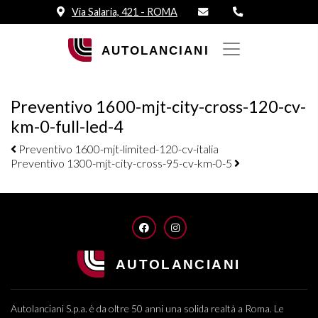
Via Salaria, 421 - ROMA
Preventivo 1600-mjt-city-cross-120-cv-
km-0-full-led-4
Navigazione elementi
Preventivo 1600-mjt-limited-120-cv-italia
Preventivo 1300-mjt-city-cross-95-cv-km-0-5
FACEBOOK
INSTAGRAM
Autolanciani S.p.a. è da oltre 50 anni una solida realtà a Roma. Le