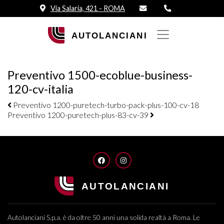
Via Salaria, 421 - ROMA
Preventivo 1500-ecoblue-business-
120-cv-italia
Navigazione elementi
Preventivo 1200-puretech-turbo-pack-plus-100-cv-18
Preventivo 1200-puretech-plus-83-cv-39
FACEBOOK
INSTAGRAM
Autolanciani S.p.a. è da oltre 50 anni una solida realtà a Roma. Le