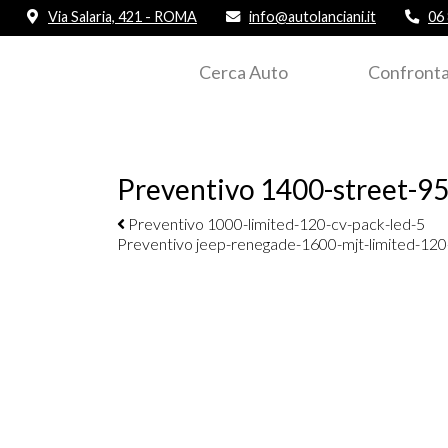
Via Salaria, 421 - ROMA
info@autolanciani.it
06
Cerca Auto
Confronta
Preventivo 1400-street-9
Navigazione elementi
Preventivo 1000-limited-120-cv-pack-led-5
Preventivo jeep-renegade-1600-mjt-limited-120-