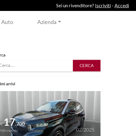
Sei un rivenditore?
Iscriviti
-
Accedi
 Auto
Azienda
rca
rca
imi arrivi
i dettagli
17
.700
€
02/2025
IVA esposta