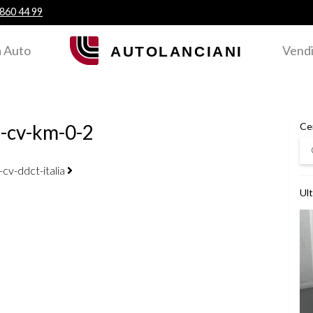
 860 44 99
 Auto
Vendi
5-cv-km-0-2
Ce
Ce
cv-ddct-italia
Ult
Ved