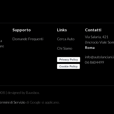
Supporto
Links
Contatti
Via Salaria, 421
Domande Frequenti
Cerca Auto
 a
(Incrocio Viale Som
pre
Roma
Chi Siamo
info@autolanciani.i
06 8604499
08 | designed by Baasbox.
ermini di Servizio
di Google si applicano.