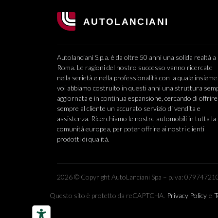
Autolanciani S.p.a. è da oltre 50 anni una solida realtà a
Roma. Le ragioni del nostro successo vanno ricercate
nella serietà e nella professionalità con la quale insieme
voi abbiamo costruito in questi anni una struttura sem
aggiornata e in continua espansione, cercando di offrire
sempre al cliente un accurato servizio di vendita e
assistenza. Ricerchiamo le nostre automobili in tutta la
comunità europea, per poter offrire ai nostri clienti
prodotti di qualità.
2026 © Copyright AutoLanciani Spa – p.iva: 079747210
Questo sito è protetto da reCAPTCHA.
Privacy Policy
e
T