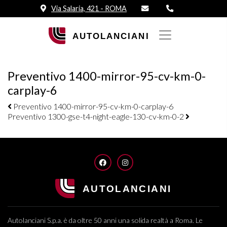
Via Salaria, 421 - ROMA
Preventivo 1400-mirror-95-cv-km-0-
carplay-6
Navigazione elementi
Preventivo 1400-mirror-95-cv-km-0-carplay-6
Preventivo 1300-gse-t4-night-eagle-130-cv-km-0-2
FACEBOOK
INSTAGRAM
Autolanciani S.p.a. è da oltre 50 anni una solida realtà a Roma. Le