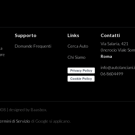
Supporto
Links
Contatti
Via Salaria, 421
Domande Frequenti
Cerca Auto
 a
(Incrocio Viale Som
pre
Roma
Chi Siamo
info@autolanciani.i
06 8604499
08 | designed by Baasbox.
ermini di Servizio
di Google si applicano.