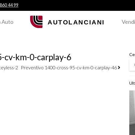
 860 44 99
 Auto
Vendi
-cv-km-0-carplay-6
Ce
Ce
keyless-2
Preventivo 1400-cross-95-cv-km-0-carplay-46
Ult
Ved