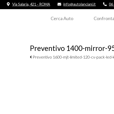
Via Salaria, 421 - ROMA
info@autolanciani.it
06
Cerca Auto
Confronta
Preventivo 1400-mirror-95
Navigazione elementi
Preventivo 1600-mjt-limited-120-cv-pack-led-