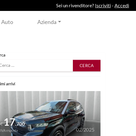
Sei un rivenditore?
Iscriviti
-
Accedi
 Auto
Azienda
rca
rca
imi arrivi
i dettagli
17
.700
€
02/2025
IVA esposta