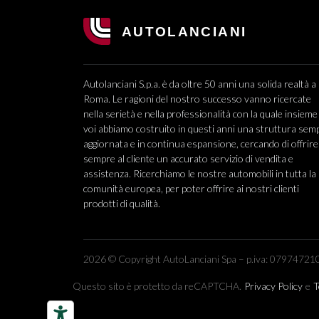
Autolanciani S.p.a. è da oltre 50 anni una solida realtà a
Roma. Le ragioni del nostro successo vanno ricercate
nella serietà e nella professionalità con la quale insieme
voi abbiamo costruito in questi anni una struttura sem
aggiornata e in continua espansione, cercando di offrire
sempre al cliente un accurato servizio di vendita e
assistenza. Ricerchiamo le nostre automobili in tutta la
comunità europea, per poter offrire ai nostri clienti
prodotti di qualità.
2026 © Copyright AutoLanciani Spa – p.iva: 079747210
Questo sito è protetto da reCAPTCHA.
Privacy Policy
e
T