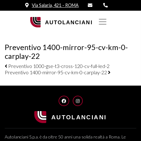
Via Salaria, 421 - ROMA
Preventivo 1400-mirror-95-cv-km-0-
carplay-22
Navigazione elementi
Preventivo 1000-gse-t3-cross-120-cv-full-led-2
Preventivo 1400-mirror-95-cv-km-0-carplay-22
FACEBOOK
INSTAGRAM
Autolanciani S.p.a. è da oltre 50 anni una solida realtà a Roma. Le