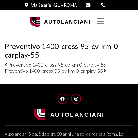
Via Salaria, 421 - ROMA
Preventivo 1400-cross-95-cv-km-0-
carplay-55
Navigazione elementi
Preventivo 1400-cross-95-cv-km-0-carplay-55
Preventivo 1400-cross-95-cv-km-0-carplay-55
FACEBOOK
INSTAGRAM
Autolanciani S.p.a. è da oltre 50 anni una solida realtà a Roma. Le