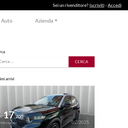
Sei un rivenditore?
Iscriviti
-
Accedi
 Auto
Azienda
rca
rca
imi arrivi
i dettagli
17
.700
€
02/2025
IVA esposta