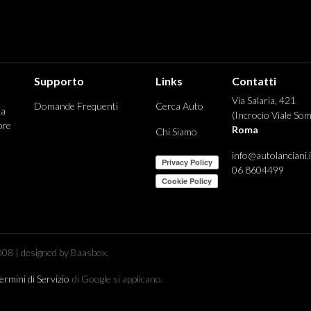
Supporto
Links
Contatti
Via Salaria, 421
Domande Frequenti
Cerca Auto
 a
(Incrocio Viale Som
pre
Roma
Chi Siamo
info@autolanciani.i
06 8604499
08 | designed by Baasbox.
ermini di Servizio
di Google si applicano.