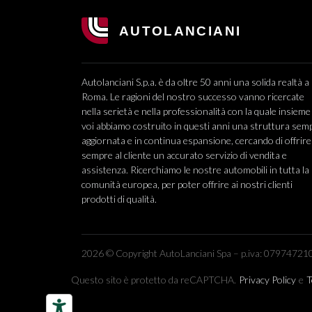
Autolanciani S.p.a. è da oltre 50 anni una solida realtà a
Roma. Le ragioni del nostro successo vanno ricercate
nella serietà e nella professionalità con la quale insieme
voi abbiamo costruito in questi anni una struttura sem
aggiornata e in continua espansione, cercando di offrire
sempre al cliente un accurato servizio di vendita e
assistenza. Ricerchiamo le nostre automobili in tutta la
comunità europea, per poter offrire ai nostri clienti
prodotti di qualità.
2026 © Copyright AutoLanciani Spa – p.iva: 079747210
Questo sito è protetto da reCAPTCHA.
Privacy Policy
e
T