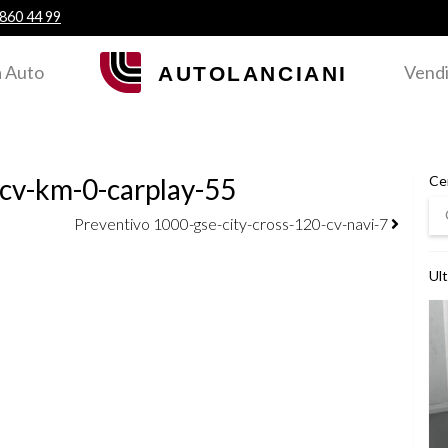
 860 44 99
 Auto
Vendi
cv-km-0-carplay-55
Ce
Ce
Preventivo 1000-gse-city-cross-120-cv-navi-7
Ult
Ved