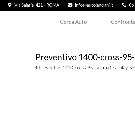
Via Salaria, 421 - ROMA
info@autolanciani.it
06
Cerca Auto
Confronta
Preventivo 1400-cross-95-
Navigazione elementi
Preventivo 1400-cross-95-cv-km-0-carplay-55