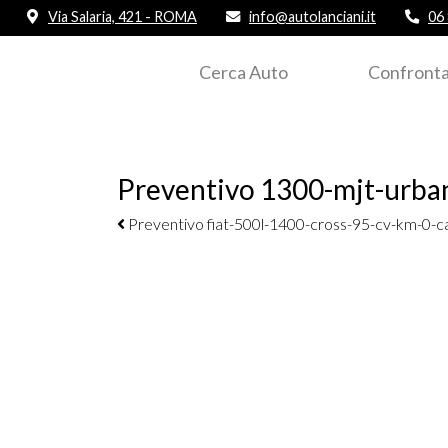
Via Salaria, 421 - ROMA
info@autolanciani.it
06
Cerca Auto
Confronta
Preventivo 1300-mjt-urban
Navigazione elementi
Preventivo fiat-500l-1400-cross-95-cv-km-0-c