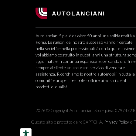
Autolanciani S.p.a. è da oltre 50 anni una solida realtà a
Roma. Le ragioni del nostro successo vanno ricercate
nella serietà e nella professionalità con la quale insieme
voi abbiamo costruito in questi anni una struttura sem
aggiornata e in continua espansione, cercando di offrire
sempre al cliente un accurato servizio di vendita e
assistenza. Ricerchiamo le nostre automobili in tutta la
comunità europea, per poter offrire ai nostri clienti
prodotti di qualità.
2026 © Copyright AutoLanciani Spa – p.iva: 079747210
Questo sito è protetto da reCAPTCHA.
Privacy Policy
e
T