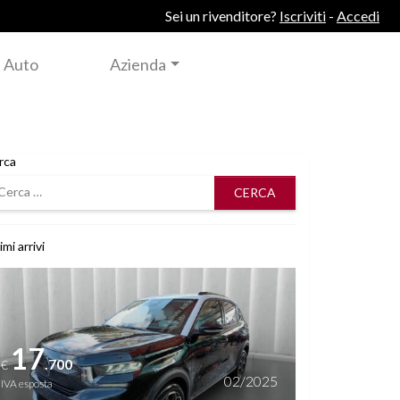
Sei un rivenditore?
Iscriviti
-
Accedi
 Auto
Azienda
rca
rca
imi arrivi
i dettagli
17
.700
€
02/2025
IVA esposta