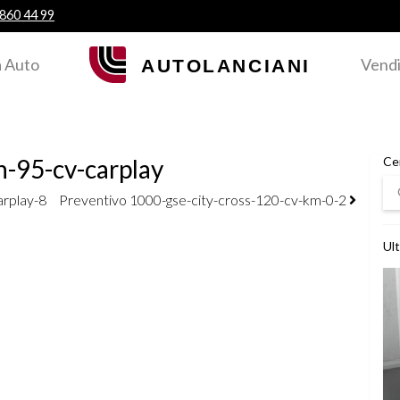
 860 44 99
 Auto
Vendi
-95-cv-carplay
Ce
Ce
arplay-8
Preventivo 1000-gse-city-cross-120-cv-km-0-2
Ult
Ved