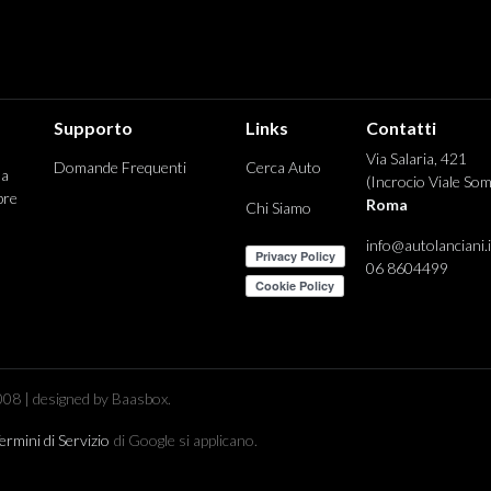
Supporto
Links
Contatti
Via Salaria, 421
Domande Frequenti
Cerca Auto
 a
(Incrocio Viale Som
pre
Roma
Chi Siamo
info@autolanciani.i
06 8604499
08 | designed by Baasbox.
ermini di Servizio
di Google si applicano.