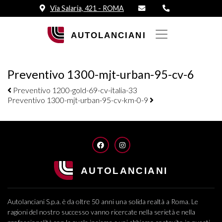
Via Salaria, 421 - ROMA
Preventivo 1300-mjt-urban-95-cv-6
Navigazione elementi
Preventivo 1200-gold-69-cv-italia-33
Preventivo 1300-mjt-urban-95-cv-km-0-9
FACEBOOK
INSTAGRAM
Autolanciani S.p.a. è da oltre 50 anni una solida realtà a Roma. Le
ragioni del nostro successo vanno ricercate nella serietà e nella