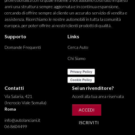
professionalità con la quale insieme a voi abbiamo costruito in questi
anni una struttura sempre aggiornata e in continua espansione,
cercando di offrire sempre al cliente un accurato servizio di vendita e
assistenza. Ricerchiamo le nostre automobili in tutta la comunità
europea, per poter offrire ai nostri clienti prodotti di qualità.
Supporto
Links
Domande Frequenti
Cerca Auto
Chi Siamo
Contatti
Sei un rivenditore?
Via Salaria, 421
Accedi alla tua area riservata
(Incrocio Viale Somalia)
Roma
ACCEDI
info@autolanciani.it
ISCRIVITI
06 8604499