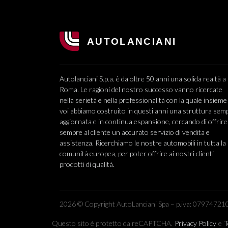
Autolanciani S.p.a. è da oltre 50 anni una solida realtà a
Roma. Le ragioni del nostro successo vanno ricercate
nella serietà e nella professionalità con la quale insieme
voi abbiamo costruito in questi anni una struttura sem
aggiornata e in continua espansione, cercando di offrire
sempre al cliente un accurato servizio di vendita e
assistenza. Ricerchiamo le nostre automobili in tutta la
comunità europea, per poter offrire ai nostri clienti
prodotti di qualità.
2026 © Copyright AutoLanciani Spa – p.iva: 079747210
Questo sito è protetto da reCAPTCHA.
Privacy Policy
e
T