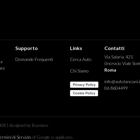
Supporto
Links
Contatti
Via Salaria, 421
Domande Frequenti
Cerca Auto
 a
(Incrocio Viale Som
pre
Roma
Chi Siamo
info@autolanciani.i
06 8604499
08 | designed by Baasbox.
ermini di Servizio
di Google si applicano.