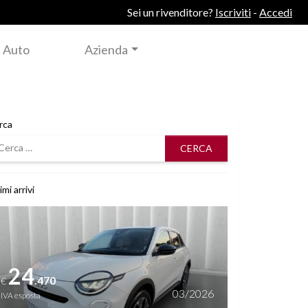
Sei un rivenditore?
Iscriviti
-
Accedi
 Auto
Azienda
rca
rca
imi arrivi
i dettagli
24
.470
€
03/2026
IVA esposta