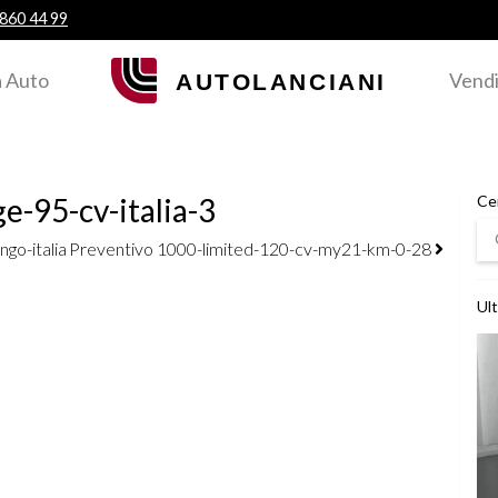
 860 44 99
 Auto
Vendi
e-95-cv-italia-3
Ce
Ce
go-italia
Preventivo 1000-limited-120-cv-my21-km-0-28
Ult
Ved