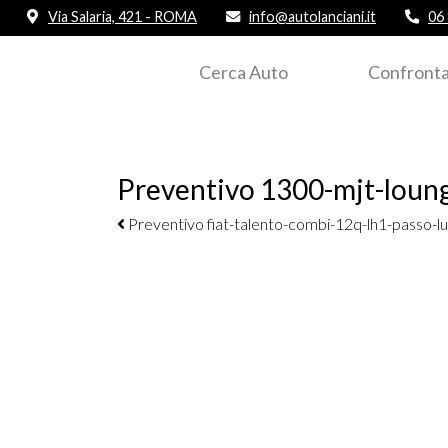
Via Salaria, 421 - ROMA
info@autolanciani.it
06
Cerca Auto
Confronta
Preventivo 1300-mjt-loung
Navigazione elementi
Preventivo fiat-talento-combi-12q-lh1-passo-lun