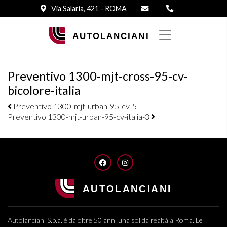
Via Salaria, 421 - ROMA
Preventivo 1300-mjt-cross-95-cv-
bicolore-italia
Navigazione elementi
Preventivo 1300-mjt-urban-95-cv-5
Preventivo 1300-mjt-urban-95-cv-italia-3
FACEBOOK
INSTAGRAM
Autolanciani S.p.a. è da oltre 50 anni una solida realtà a Roma. Le