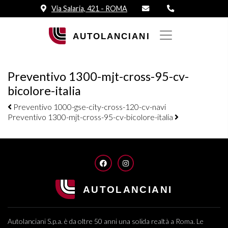
Via Salaria, 421 - ROMA
Preventivo 1300-mjt-cross-95-cv-
bicolore-italia
Navigazione elementi
Preventivo 1000-gse-city-cross-120-cv-navi
Preventivo 1300-mjt-cross-95-cv-bicolore-italia
FACEBOOK
INSTAGRAM
Autolanciani S.p.a. è da oltre 50 anni una solida realtà a Roma. Le