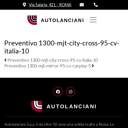
Via Salaria, 421 - ROMA
Preventivo 1300-mjt-city-cross-95-cv-
italia-10
Navigazione elementi
Preventivo 1300-mjt-city-cross-95-cv-italia-10
Preventivo 1300-mjt-mirror-95-cv-carplay-5
FACEBOOK
INSTAGRAM
Autolanciani S.p.a. è da oltre 50 anni una solida realtà a Roma. Le