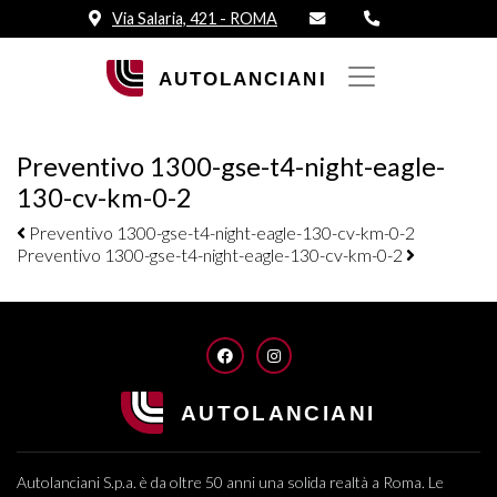
Via Salaria, 421 - ROMA
Preventivo 1300-gse-t4-night-eagle-
130-cv-km-0-2
Navigazione elementi
Preventivo 1300-gse-t4-night-eagle-130-cv-km-0-2
Preventivo 1300-gse-t4-night-eagle-130-cv-km-0-2
FACEBOOK
INSTAGRAM
Autolanciani S.p.a. è da oltre 50 anni una solida realtà a Roma. Le