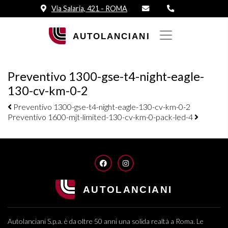
Via Salaria, 421 - ROMA
Preventivo 1300-gse-t4-night-eagle-
130-cv-km-0-2
Navigazione elementi
Preventivo 1300-gse-t4-night-eagle-130-cv-km-0-2
Preventivo 1600-mjt-limited-130-cv-km-0-pack-led-4
FACEBOOK
INSTAGRAM
Autolanciani S.p.a. è da oltre 50 anni una solida realtà a Roma. Le