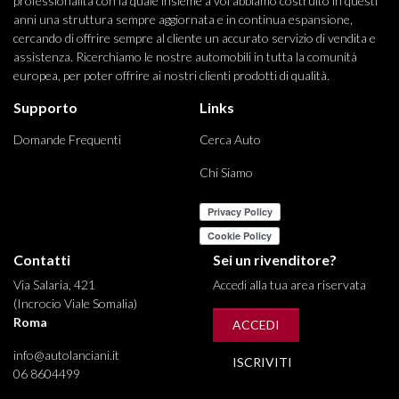
professionalità con la quale insieme a voi abbiamo costruito in questi
anni una struttura sempre aggiornata e in continua espansione,
cercando di offrire sempre al cliente un accurato servizio di vendita e
assistenza. Ricerchiamo le nostre automobili in tutta la comunità
europea, per poter offrire ai nostri clienti prodotti di qualità.
Supporto
Links
Domande Frequenti
Cerca Auto
Chi Siamo
Contatti
Sei un rivenditore?
Via Salaria, 421
Accedi alla tua area riservata
(Incrocio Viale Somalia)
Roma
ACCEDI
info@autolanciani.it
ISCRIVITI
06 8604499