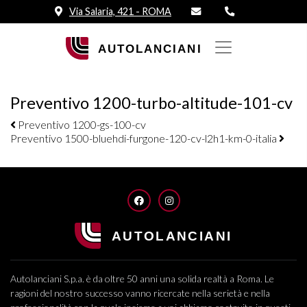
Via Salaria, 421 - ROMA
Preventivo 1200-turbo-altitude-101-cv
Navigazione elementi
Preventivo 1200-gs-100-cv
Preventivo 1500-bluehdi-furgone-120-cv-l2h1-km-0-italia
FACEBOOK
INSTAGRAM
Autolanciani S.p.a. è da oltre 50 anni una solida realtà a Roma. Le
ragioni del nostro successo vanno ricercate nella serietà e nella