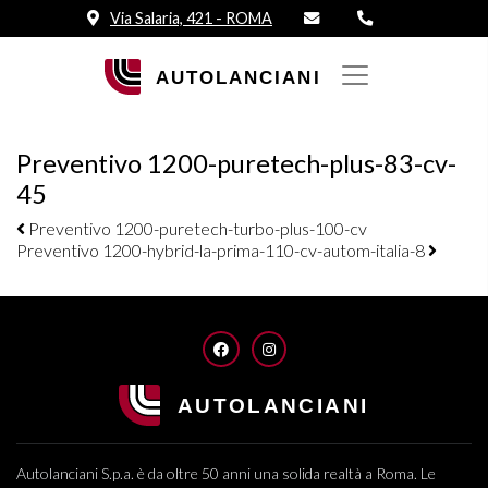
Via Salaria, 421 - ROMA
Preventivo 1200-puretech-plus-83-cv-
45
Navigazione elementi
Preventivo 1200-puretech-turbo-plus-100-cv
Preventivo 1200-hybrid-la-prima-110-cv-autom-italia-8
FACEBOOK
INSTAGRAM
Autolanciani S.p.a. è da oltre 50 anni una solida realtà a Roma. Le