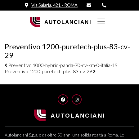
Via Salaria, 421 - ROMA
Preventivo 1200-puretech-plus-83-cv-
29
Navigazione elementi
Preventivo 1000-hybrid-panda-70-cv-km-0-italia-19
Preventivo 1200-puretech-plus-83-cv-29
FACEBOOK
INSTAGRAM
Autolanciani S.p.a. è da oltre 50 anni una solida realtà a Roma. Le