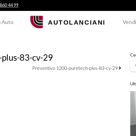
 860 44 99
 Auto
Vendi
-plus-83-cv-29
Ce
Ce
Preventivo 1200-puretech-plus-83-cv-29
Ult
Ved