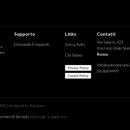
Supporto
Links
Contatti
Via Salaria, 421
Domande Frequenti
Cerca Auto
 a
(Incrocio Viale Som
pre
Roma
Chi Siamo
info@autolanciani.i
06 8604499
08 | designed by Baasbox.
ermini di Servizio
di Google si applicano.