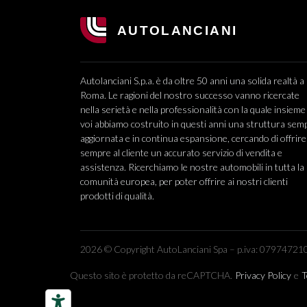
Autolanciani S.p.a. è da oltre 50 anni una solida realtà a
Roma. Le ragioni del nostro successo vanno ricercate
nella serietà e nella professionalità con la quale insieme
voi abbiamo costruito in questi anni una struttura sem
aggiornata e in continua espansione, cercando di offrire
sempre al cliente un accurato servizio di vendita e
assistenza. Ricerchiamo le nostre automobili in tutta la
comunità europea, per poter offrire ai nostri clienti
prodotti di qualità.
2026 © Copyright AutoLanciani Spa – p.iva: 079747210
Questo sito è protetto da reCAPTCHA.
Privacy Policy
e
T