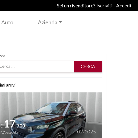
Sei un rivenditore?
Iscriviti
-
Accedi
 Auto
Azienda
rca
rca
imi arrivi
i dettagli
17
.700
€
02/2025
IVA esposta