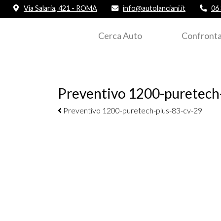
Via Salaria, 421 - ROMA
info@autolanciani.it
06
Cerca Auto
Confronta
Preventivo 1200-puretech
Navigazione elementi
Preventivo 1200-puretech-plus-83-cv-29