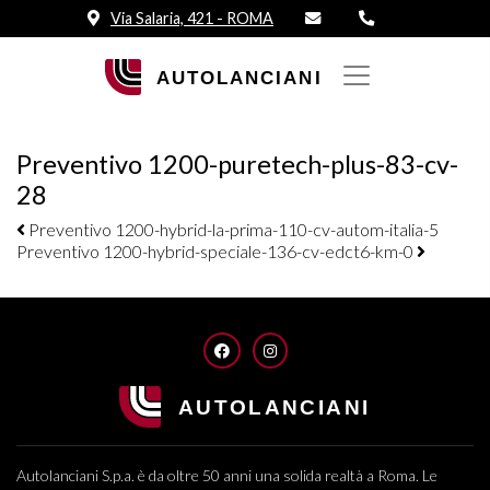
Via Salaria, 421 - ROMA
Preventivo 1200-puretech-plus-83-cv-
28
Navigazione elementi
Preventivo 1200-hybrid-la-prima-110-cv-autom-italia-5
Preventivo 1200-hybrid-speciale-136-cv-edct6-km-0
FACEBOOK
INSTAGRAM
Autolanciani S.p.a. è da oltre 50 anni una solida realtà a Roma. Le