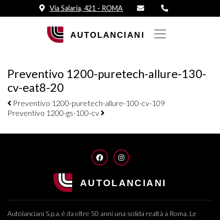
Via Salaria, 421 - ROMA
Preventivo 1200-puretech-allure-130-
cv-eat8-20
Navigazione elementi
Preventivo 1200-puretech-allure-100-cv-109
Preventivo 1200-gs-100-cv
FACEBOOK
INSTAGRAM
Autolanciani S.p.a. è da oltre 50 anni una solida realtà a Roma. Le