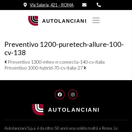
Via Salaria, 421 - ROMA
Preventivo 1200-puretech-allure-100-
cv-138
Navigazione elementi
Preventivo 1300-mhev-n-connecta-140-cv-italia
Preventivo 1000-hybrid-70-cv-italia-27
FACEBOOK
INSTAGRAM
Autolanciani S.p.a. è da oltre 50 anni una solida realtà a Roma. Le