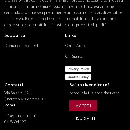
professionalità con la quale insieme a voi abbiamo costruito in questi
anni una struttura sempre aggiornata e in continua espansione,
cercando di offrire sempre al cliente un accurato servizio di vendita e
assistenza. Ricerchiamo le nostre automobili in tutta la comunità
europea, per poter offrire ai nostri clienti prodotti di qualità.
Supporto
Links
Domande Frequenti
Cerca Auto
Chi Siamo
Contatti
Sei un rivenditore?
Via Salaria, 421
Accedi alla tua area riservata
(Incrocio Viale Somalia)
Roma
ACCEDI
info@autolanciani.it
ISCRIVITI
06 8604499