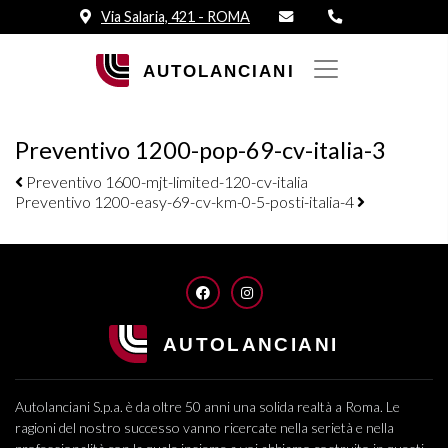
Via Salaria, 421 - ROMA
Preventivo 1200-pop-69-cv-italia-3
Navigazione elementi
Preventivo 1600-mjt-limited-120-cv-italia
Preventivo 1200-easy-69-cv-km-0-5-posti-italia-4
FACEBOOK
INSTAGRAM
Autolanciani S.p.a. è da oltre 50 anni una solida realtà a Roma. Le
ragioni del nostro successo vanno ricercate nella serietà e nella