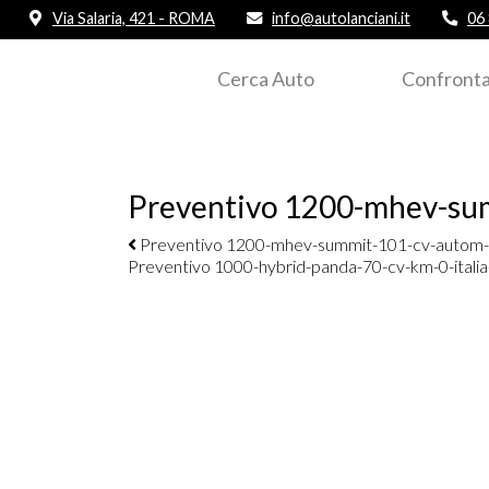
Via Salaria, 421 - ROMA
info@autolanciani.it
06
Cerca Auto
Confronta
Preventivo 1200-mhev-su
Navigazione elementi
Preventivo 1200-mhev-summit-101-cv-autom-
Preventivo 1000-hybrid-panda-70-cv-km-0-itali