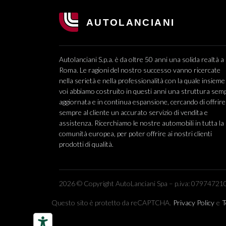
Autolanciani S.p.a. è da oltre 50 anni una solida realtà a
Roma. Le ragioni del nostro successo vanno ricercate
nella serietà e nella professionalità con la quale insieme
voi abbiamo costruito in questi anni una struttura sem
aggiornata e in continua espansione, cercando di offrire
sempre al cliente un accurato servizio di vendita e
assistenza. Ricerchiamo le nostre automobili in tutta la
comunità europea, per poter offrire ai nostri clienti
prodotti di qualità.
2026 © Copyright AutoLanciani Spa – p.iva: 079747210
Questo sito è protetto da reCAPTCHA.
Privacy Policy
e
T