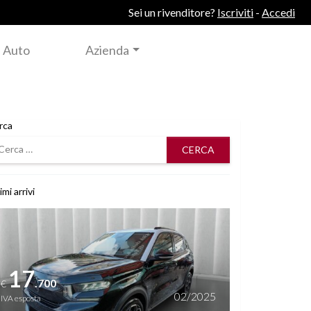
Sei un rivenditore?
Iscriviti
-
Accedi
 Auto
Azienda
rca
rca
imi arrivi
i dettagli
17
.700
€
02/2025
IVA esposta