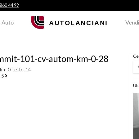
 860 44 99
 Auto
Vendi
mmit-101-cv-autom-km-0-28
Ce
Ce
km-0-tetto-14
a-5
Ult
Ved