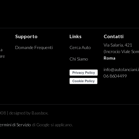
Supporto
Links
Contatti
Via Salaria, 421
Domande Frequenti
Cerca Auto
 a
(Incrocio Viale Som
pre
Roma
Chi Siamo
info@autolanciani.i
06 8604499
08 | designed by Baasbox.
ermini di Servizio
di Google si applicano.