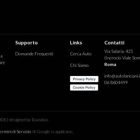
Supporto
Links
Contatti
Via Salaria, 421
Domande Frequenti
Cerca Auto
 a
(Incrocio Viale Som
pre
Roma
Chi Siamo
info@autolanciani.i
06 8604499
08 | designed by Baasbox.
ermini di Servizio
di Google si applicano.