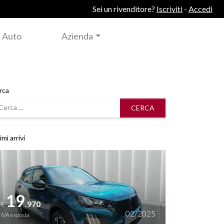
Sei un rivenditore?
Iscriviti
-
Accedi
 Auto
Azienda
rca
rca
imi arrivi
i dettagli
19
.970
€
02/2025
IVA esposta