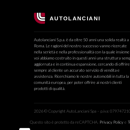
Autolanciani S.p.a. è da oltre 50 anni una solida realtà a
Roma. Le ragioni del nostro successo vanno ricercate
nella serietà e nella professionalità con la quale insieme
voi abbiamo costruito in questi anni una struttura sem
aggiornata e in continua espansione, cercando di offrire
sempre al cliente un accurato servizio di vendita e
assistenza. Ricerchiamo le nostre automobili in tutta la
comunità europea, per poter offrire ai nostri clienti
prodotti di qualità.
2026 © Copyright AutoLanciani Spa – p.iva: 079747210
Questo sito è protetto da reCAPTCHA.
Privacy Policy
e
T