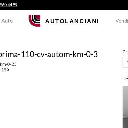
 860 44 99
 Auto
Vendi
prima-110-cv-autom-km-0-3
Ce
Ce
-km-0-23
a-19
Ult
Ved