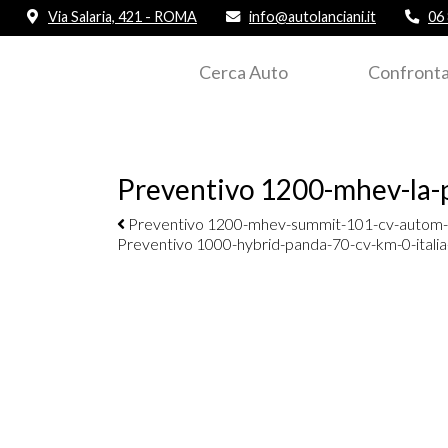
Via Salaria, 421 - ROMA
info@autolanciani.it
06
Cerca Auto
Confronta
Preventivo 1200-mhev-la-
Navigazione elementi
Preventivo 1200-mhev-summit-101-cv-autom
Preventivo 1000-hybrid-panda-70-cv-km-0-itali