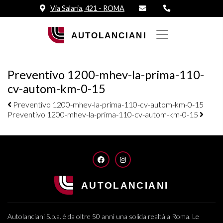
Via Salaria, 421 - ROMA
Preventivo 1200-mhev-la-prima-110-
cv-autom-km-0-15
Navigazione elementi
Preventivo 1200-mhev-la-prima-110-cv-autom-km-0-15
Preventivo 1200-mhev-la-prima-110-cv-autom-km-0-15
FACEBOOK
INSTAGRAM
Autolanciani S.p.a. è da oltre 50 anni una solida realtà a Roma. Le