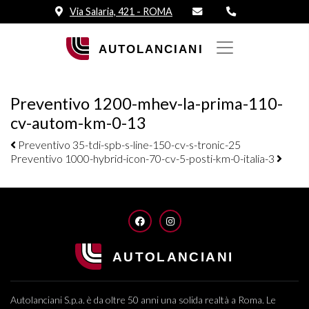
Via Salaria, 421 - ROMA
Preventivo 1200-mhev-la-prima-110-
cv-autom-km-0-13
Navigazione elementi
Preventivo 35-tdi-spb-s-line-150-cv-s-tronic-25
Preventivo 1000-hybrid-icon-70-cv-5-posti-km-0-italia-3
FACEBOOK
INSTAGRAM
Autolanciani S.p.a. è da oltre 50 anni una solida realtà a Roma. Le