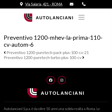
Via Salaria, 421 - ROMA
Preventivo 1200-mhev-la-prima-110-
cv-autom-6
Navigazione elementi
Preventivo 1200-puretech-pack-plus-100-cv-21
Preventivo 1200-puretech-turbo-plus-100-cv
FACEBOOK
INSTAGRAM
Autolanciani S.p.a. è da oltre 50 anni una solida realtà a Roma. Le