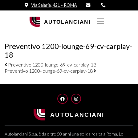
Via Salaria, 421 - ROMA
Preventivo 1200-lounge-69-cv-carplay-
18
Navigazione elementi
Preventivo 1200-lounge-69-cv-carplay-18
Preventivo 1200-lounge-69-cv-carplay-18
FACEBOOK
INSTAGRAM
Autolanciani S.p.a. è da oltre 50 anni una solida realtà a Roma. Le