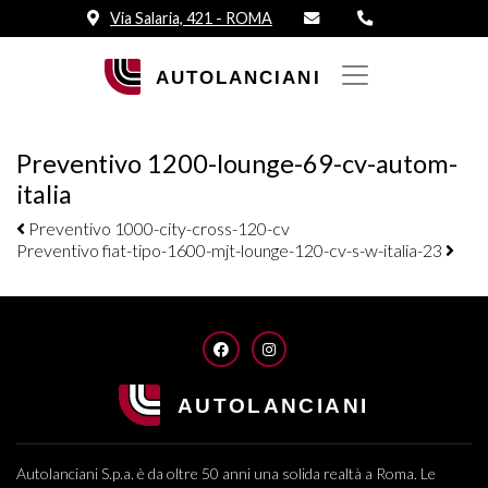
Via Salaria, 421 - ROMA
Preventivo 1200-lounge-69-cv-autom-
italia
Navigazione elementi
Preventivo 1000-city-cross-120-cv
Preventivo fiat-tipo-1600-mjt-lounge-120-cv-s-w-italia-23
FACEBOOK
INSTAGRAM
Autolanciani S.p.a. è da oltre 50 anni una solida realtà a Roma. Le