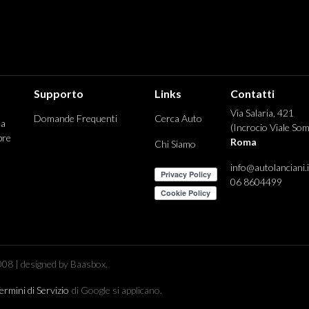
Supporto
Links
Contatti
Via Salaria, 421
Domande Frequenti
Cerca Auto
 a
(Incrocio Viale Som
pre
Roma
Chi Siamo
info@autolanciani.i
06 8604499
08 | designed by Baasbox.
ermini di Servizio
di Google si applicano.