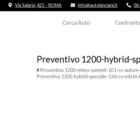
Via Salaria, 421 - ROMA
info@autolanciani.it
06
Cerca Auto
Confronta
Preventivo 1200-hybrid-s
Navigazione elementi
Preventivo 1200-mhev-summit-101-cv-autom
Preventivo 1200-hybrid-speciale-136-cv-edct6