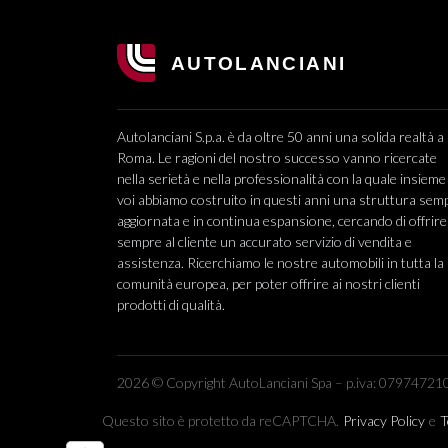
Autolanciani S.p.a. è da oltre 50 anni una solida realtà a
Roma. Le ragioni del nostro successo vanno ricercate
nella serietà e nella professionalità con la quale insieme
voi abbiamo costruito in questi anni una struttura sem
aggiornata e in continua espansione, cercando di offrire
sempre al cliente un accurato servizio di vendita e
assistenza. Ricerchiamo le nostre automobili in tutta la
comunità europea, per poter offrire ai nostri clienti
prodotti di qualità.
2026 © Copyright AutoLanciani Spa – p.iva: 079747210
Questo sito è protetto da reCAPTCHA.
Privacy Policy
e
T