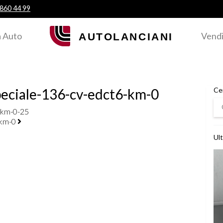
 860 44 99
 Auto
Vendi
peciale-136-cv-edct6-km-0
Ce
Ce
-km-0-25
-km-0
Ult
Ved