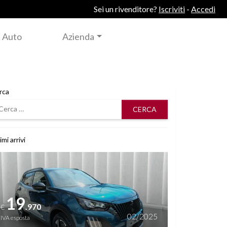
Sei un rivenditore?
Iscriviti
-
Accedi
 Auto
Azienda
rca
rca
imi arrivi
i dettagli
19
.970
€
02/2025
IVA esposta